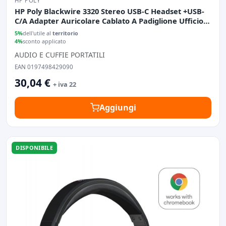
HP POLY
HP Poly Blackwire 3320 Stereo USB-C Headset +USB-
C/A Adapter Auricolare Cablato A Padiglione Ufficio
USB tipo-C Nero
5%
dell'utile al
territorio
4%
sconto applicato
AUDIO E CUFFIE PORTATILI
EAN 0197498429090
30,04 €
+ iva 22
Aggiungi
DISPONIBILE