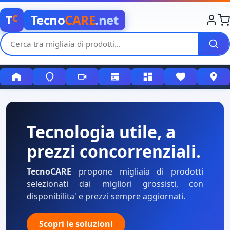
c
Tecno
CARE
.net
T
Tecnologia utile, a
prezzi concorrenziali.
TecnoCARE
propone migliaia di prodotti
selezionati dai migliori grossisti, con
disponibilita' e prezzi sempre aggiornati.
Scopri le soluzioni