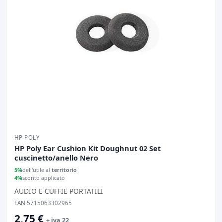
HP POLY
HP Poly Ear Cushion Kit Doughnut 02 Set
cuscinetto/anello Nero
5%
dell'utile al
territorio
4%
sconto applicato
AUDIO E CUFFIE PORTATILI
EAN 5715063302965
2,75 €
+ iva 22