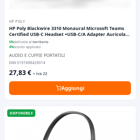
HP POLY
HP Poly Blackwire 3310 Monaural Microsoft Teams
Certified USB-C Headset +USB-C/A Adapter Auricolare
Cablato A Padiglione Business/Everyday Nero
5%
dell'utile al
territorio
4%
sconto applicato
AUDIO E CUFFIE PORTATILI
EAN 0197498429014
27,83 €
+ iva 22
Aggiungi
DISPONIBILE