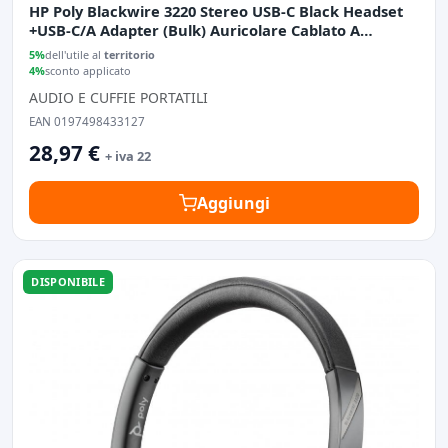
HP Poly Blackwire 3220 Stereo USB-C Black Headset
+USB-C/A Adapter (Bulk) Auricolare Cablato A
Padiglione Ufficio USB tipo-C Nero
5%
dell'utile al
territorio
4%
sconto applicato
AUDIO E CUFFIE PORTATILI
EAN 0197498433127
28,97 €
+ iva 22
Aggiungi
DISPONIBILE