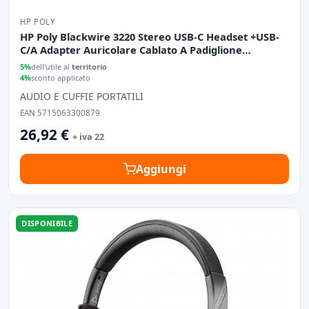
HP POLY
HP Poly Blackwire 3220 Stereo USB-C Headset +USB-
C/A Adapter Auricolare Cablato A Padiglione
Business/Everyday USB tipo-C Nero
5%
dell'utile al
territorio
4%
sconto applicato
AUDIO E CUFFIE PORTATILI
EAN 5715063300879
26,92 €
+ iva 22
Aggiungi
DISPONIBILE