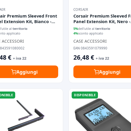
AIR
CORSAIR
air Premium Sleeved Front
Corsair Premium Sleeved F
l Extension Kit, Bianco -
Panel Extension Kit, Nero -
m
30cm
l'utile al
territorio
5%
dell'utile al
territorio
onto applicato
4%
sconto applicato
E ACCESSORI
CASE ACCESSORI
0843591080002
EAN 0843591079990
48 €
26,48 €
+ iva 22
+ iva 22
Aggiungi
Aggiungi
ONIBILE
DISPONIBILE