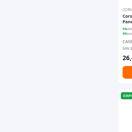
CORS
Cors
Pane
30c
5%
del
4%
sc
CAS
EAN 
26,
DISP