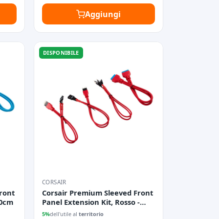
Aggiungi
DISPONIBILE
CORSAIR
ront
Corsair Premium Sleeved Front
30cm
Panel Extension Kit, Rosso -
30cm
5%
dell'utile al
territorio