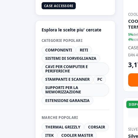
CASE ACCESSORI
COOL
COO
TER
Esplora le scelte piu' cercate
COMPOU
5%
del
PER
4%
sc
CATEGORIE POPOLARI
CAS
COMPONENTI
RETI
EAN 
SISTEMI DI SORVEGLIANZA
3,1
CAVI PER COMPUTER E
PERIFERICHE
STAMPANTI E SCANNER
PC
SUPPORTI PER LA
MEMORIZZAZIONE
ESTENSIONI GARANZIA
DISP
MARCHE POPOLARI
THERMAL GRIZZLY
CORSAIR
SILV
ITEK
COOLER MASTER
Silv