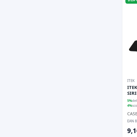
ITEK
ITEK
SIR
GRA
5%
del
(13.
4%
sc
CAS
EAN 
9,1