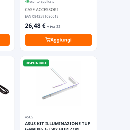
4%
sconto applicato
CASE ACCESSORI
EAN 0843591080019
26,48 €
+ iva 22
Aggiungi
DISPONIBILE
ASUS
ASUS KIT ILLUMINAZIONE TUF
GAMING GT502 HORIZON