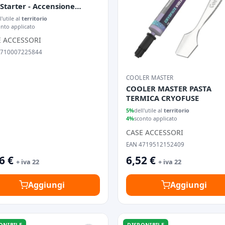
Starter - Accensione
ltanea di 2x PSU
l'utile al
territorio
onto applicato
E ACCESSORI
4710007225844
COOLER MASTER
COOLER MASTER PASTA
TERMICA CRYOFUSE
5%
dell'utile al
territorio
4%
sconto applicato
CASE ACCESSORI
EAN 4719512152409
6 €
6,52 €
+ iva 22
+ iva 22
Aggiungi
Aggiungi
ONIBILE
DISPONIBILE