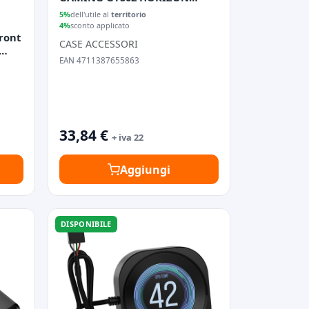
ARGB, WHITE
5%
dell'utile al
territorio
4%
sconto applicato
ront
CASE ACCESSORI
EAN 4711387655863
33,84 €
+ iva 22
Aggiungi
DISPONIBILE