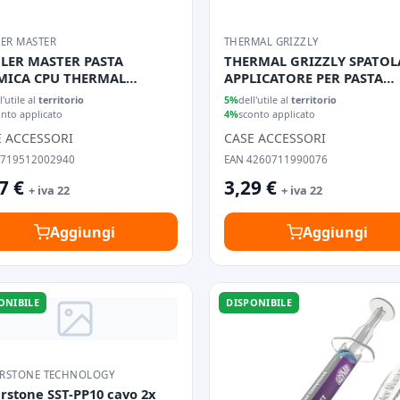
ER MASTER
THERMAL GRIZZLY
LER MASTER PASTA
THERMAL GRIZZLY SPATOL
MICA CPU THERMAL
APPLICATORE PER PASTA
ND KIT SC102 " HIGH
TERMICA, 3 PEZZI
l'utile al
territorio
5%
dell'utile al
territorio
FORMANCE"
onto applicato
4%
sconto applicato
E ACCESSORI
CASE ACCESSORI
4719512002940
EAN 4260711990076
7 €
3,29 €
+ iva 22
+ iva 22
Aggiungi
Aggiungi
ONIBILE
DISPONIBILE
ERSTONE TECHNOLOGY
erstone SST-PP10 cavo 2x