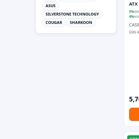
ATX 
ASUS
simu
5%
del
SILVERSTONE TECHNOLOGY
4%
sc
COUGAR
SHARKOON
CAS
EAN 
5,7
DISP