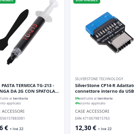
SILVERSTONE TECHNOLOGY
 PASTA TERMICA TG-213 -
SilverStone CP14-R Adattat
INGA DA 2G CON SPATOLA,
connettore interno da USB
Y, EXTREME PERFORMANCE
a USB 3.1 Type-C
l'utile al
territorio
5%
dell'utile al
territorio
4 W/MK)
onto applicato
4%
sconto applicato
E ACCESSORI
CASE ACCESSORI
8056157883081
EAN 4710679815763
6 €
12,30 €
+ iva 22
+ iva 22