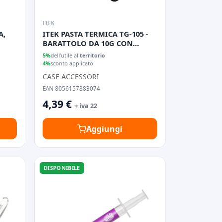
ITEK
A,
ITEK PASTA TERMICA TG-105 -
BARATTOLO DA 10G CON
SPATOLA, GRAY
5%
dell'utile al
territorio
4%
sconto applicato
CASE ACCESSORI
EAN 8056157883074
4,39 €
+ iva 22
Aggiungi
DISPONIBILE