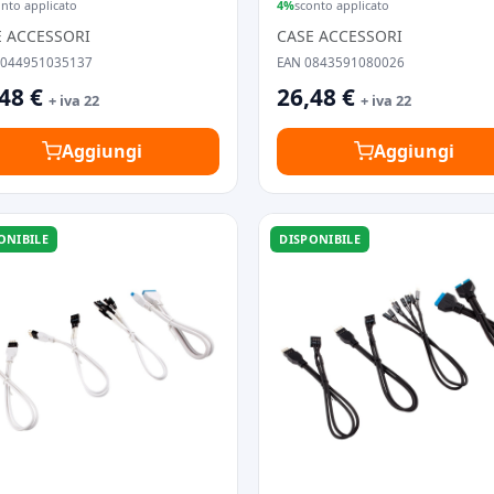
 3.0
onto applicato
4%
sconto applicato
E ACCESSORI
CASE ACCESSORI
4044951035137
EAN 0843591080026
48 €
26,48 €
+ iva 22
+ iva 22
Aggiungi
Aggiungi
ONIBILE
DISPONIBILE