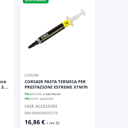
CORSAIR
ore
CORSAIR PASTA TERMICA PER
 3.0
PRESTAZIONI ESTREME XTM70
5%
dell'utile al
territorio
4%
sconto applicato
CASE ACCESSORI
EAN 0840006692379
16,86 €
+ iva 22