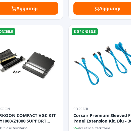
Aggiungi
Aggiungi
ONIBILE
DISPONIBILE
RKOON
CORSAIR
RKOON COMPACT VGC KIT
Corsair Premium Sleeved F
 Y1000/Z1000 SUPPORT
Panel Extension Kit, Blu - 
TICALE PER SCHEDA VIDEO
l'utile al
territorio
5%
dell'utile al
territorio