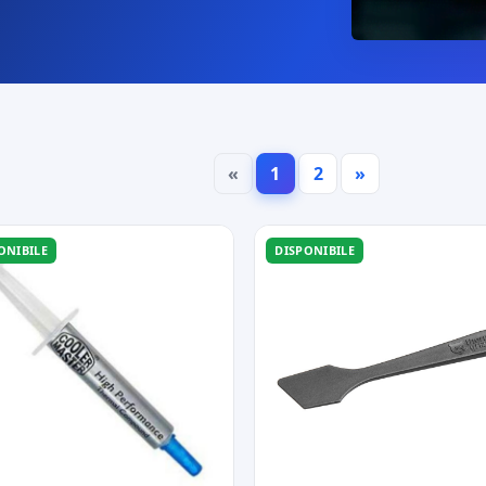
«
1
2
»
ONIBILE
DISPONIBILE