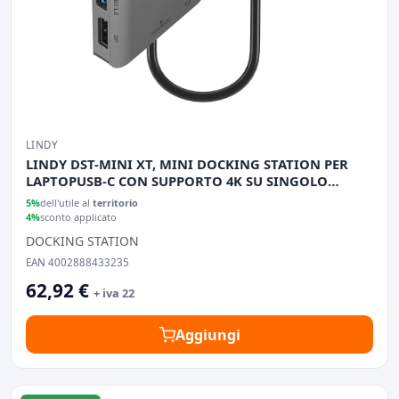
LINDY
LINDY DST-MINI XT, MINI DOCKING STATION PER
LAPTOPUSB-C CON SUPPORTO 4K SU SINGOLO
DISPLAY O FHD SU
5%
dell'utile al
territorio
4%
sconto applicato
DOCKING STATION
EAN 4002888433235
62,92 €
+ iva 22
Aggiungi