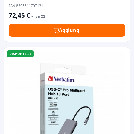
EAN 8595611707131
72,45 €
+ iva 22
Aggiungi
DISPONIBILE