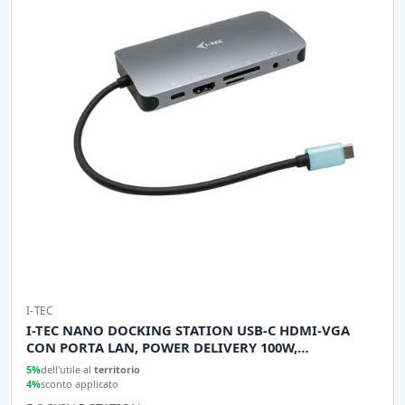
I-TEC
I-TEC NANO DOCKING STATION USB-C HDMI-VGA
CON PORTA LAN, POWER DELIVERY 100W,
RIVESTIMENTO IN METALLO
5%
dell'utile al
territorio
4%
sconto applicato