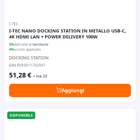
I-TEC
I-TEC NANO DOCKING STATION IN METALLO USB-C,
4K HDMI LAN + POWER DELIVERY 100W
5%
dell'utile al
territorio
4%
sconto applicato
DOCKING STATION
EAN 8595611702907
51,28 €
+ iva 22
Aggiungi
DISPONIBILE