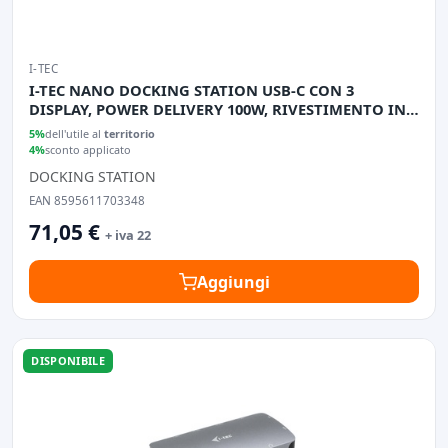
I-TEC
I-TEC NANO DOCKING STATION USB-C CON 3
DISPLAY, POWER DELIVERY 100W, RIVESTIMENTO IN
METALLO
5%
dell'utile al
territorio
4%
sconto applicato
DOCKING STATION
EAN 8595611703348
71,05 €
+ iva 22
Aggiungi
DISPONIBILE