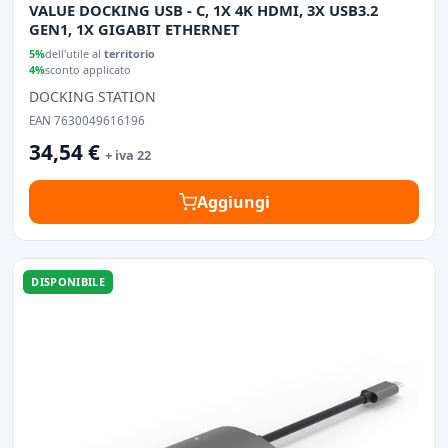
VALUE DOCKING USB - C, 1X 4K HDMI, 3X USB3.2
GEN1, 1X GIGABIT ETHERNET
5%
dell'utile al
territorio
4%
sconto applicato
DOCKING STATION
EAN 7630049616196
34,54 €
+ iva 22
Aggiungi
DISPONIBILE