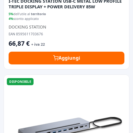
I-TEC DOCKING STATION USB-C METAL LOW PROFILE
TRIPLE DISPLAY + POWER DELIVERY 85W
5%
dell'utile al
territorio
4%
sconto applicato
DOCKING STATION
EAN 8595611703676
66,87 €
+ iva 22
Aggiungi
DISPONIBILE