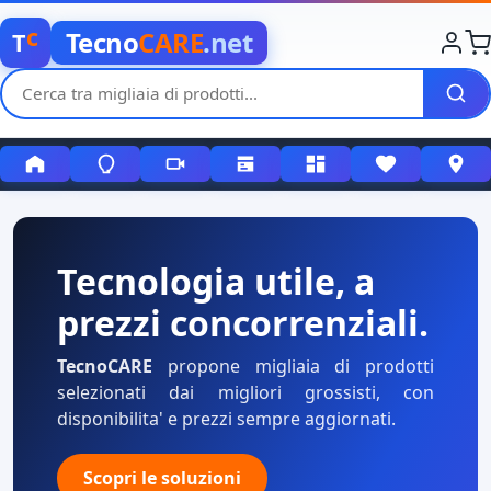
c
Tecno
CARE
.net
T
Tecnologia utile, a
prezzi concorrenziali.
TecnoCARE
propone migliaia di prodotti
selezionati dai migliori grossisti, con
disponibilita' e prezzi sempre aggiornati.
Scopri le soluzioni