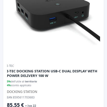
I-TEC
I-TEC DOCKING STATION USB-C DUAL DISPLAY WITH
POWER DELIVERY 100 W
5%
dell'utile al
territorio
4%
sconto applicato
DOCKING STATION
EAN 8595611703683
85,55 €
+ iva 22