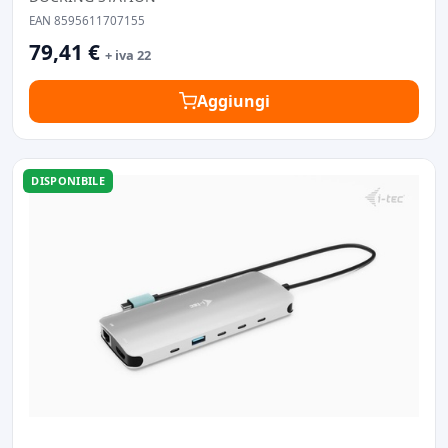
EAN 8595611707155
79,41 €
+ iva 22
Aggiungi
DISPONIBILE