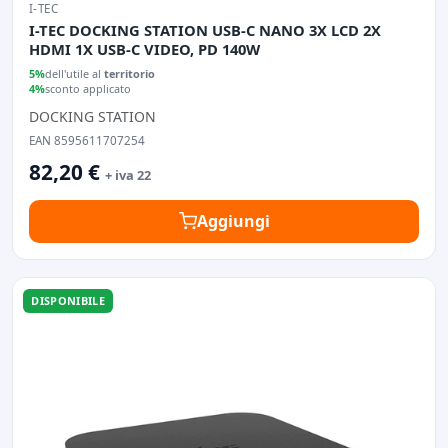
I-TEC
I-TEC DOCKING STATION USB-C NANO 3X LCD 2X
HDMI 1X USB-C VIDEO, PD 140W
5%
dell'utile al
territorio
4%
sconto applicato
DOCKING STATION
EAN 8595611707254
82,20 €
+ iva 22
Aggiungi
DISPONIBILE