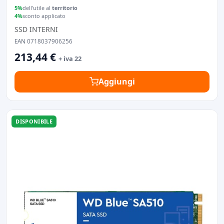
5%
dell'utile al
territorio
4%
sconto applicato
SSD INTERNI
EAN 0718037906256
213,44 €
+ iva 22
Aggiungi
DISPONIBILE