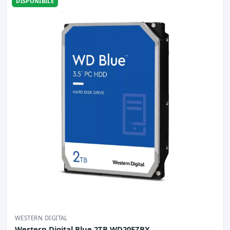
DISPONIBILE
WESTERN DIGITAL
Western Digital Blue 2TB WD20EZBX