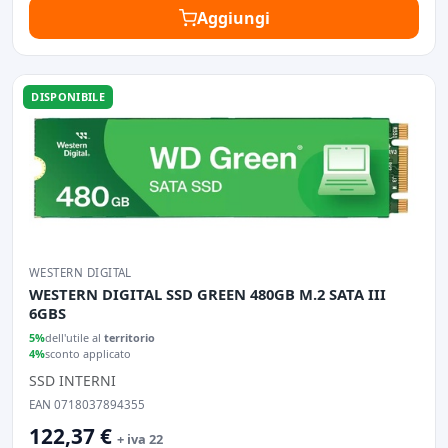
Aggiungi
DISPONIBILE
WESTERN DIGITAL
WESTERN DIGITAL SSD GREEN 480GB M.2 SATA III
6GBS
5%
dell'utile al
territorio
4%
sconto applicato
SSD INTERNI
EAN 0718037894355
122,37 €
+ iva 22