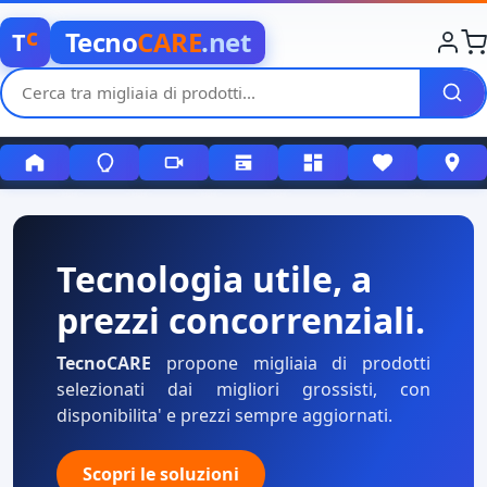
c
Tecno
CARE
.net
T
Tecnologia utile, a
prezzi concorrenziali.
TecnoCARE
propone migliaia di prodotti
selezionati dai migliori grossisti, con
disponibilita' e prezzi sempre aggiornati.
Scopri le soluzioni