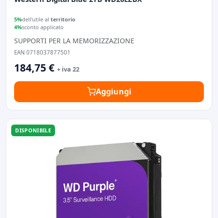
5%
dell'utile al
territorio
4%
sconto applicato
SUPPORTI PER LA MEMORIZZAZIONE
EAN 0718037877501
184,75 €
+ iva 22
Aggiungi
DISPONIBILE