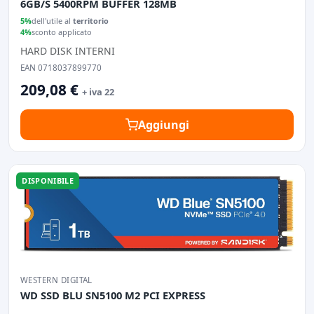
6GB/S 5400RPM BUFFER 128MB
5%
dell'utile al
territorio
4%
sconto applicato
HARD DISK INTERNI
EAN 0718037899770
209,08 €
+ iva 22
Aggiungi
DISPONIBILE
WESTERN DIGITAL
WD SSD BLU SN5100 M2 PCI EXPRESS