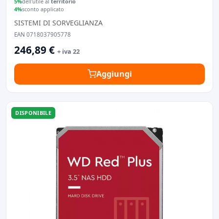
5%
dell'utile al
territorio
4%
sconto applicato
SISTEMI DI SORVEGLIANZA
EAN 0718037905778
246,89 €
+ iva 22
Aggiungi
DISPONIBILE