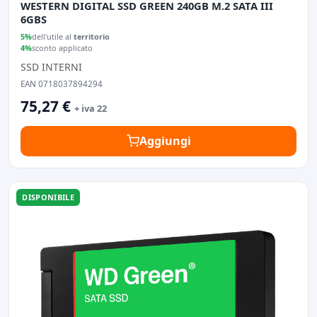
WESTERN DIGITAL SSD GREEN 240GB M.2 SATA III
6GBS
5%
dell'utile al
territorio
4%
sconto applicato
SSD INTERNI
EAN 0718037894294
75,27 €
+ iva 22
Aggiungi
DISPONIBILE