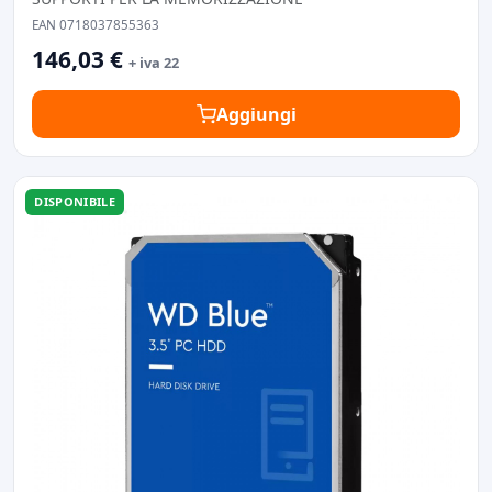
EAN 0718037855363
146,03 €
+ iva 22
Aggiungi
DISPONIBILE