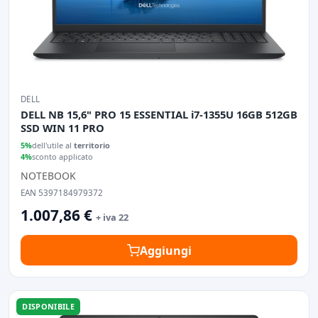
DELL
DELL NB 15,6" PRO 15 ESSENTIAL i7-1355U 16GB 512GB
SSD WIN 11 PRO
5%
dell'utile al
territorio
4%
sconto applicato
NOTEBOOK
EAN 5397184979372
1.007,86 €
+ iva 22
Aggiungi
DISPONIBILE