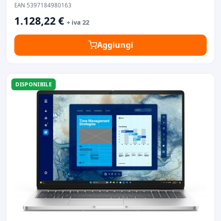
EAN 5397184980163
1.128,22 €
+ iva 22
Aggiungi
DISPONIBILE