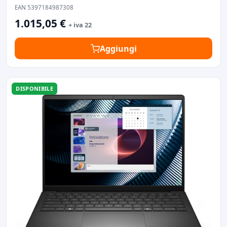
EAN 5397184987308
1.015,05 €
+ iva 22
Aggiungi
DISPONIBILE