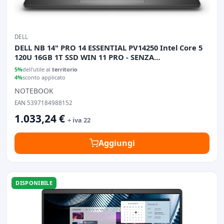
DELL
DELL NB 14" PRO 14 ESSENTIAL PV14250 Intel Core 5
120U 16GB 1T SSD WIN 11 PRO - SENZA
ALIMENTATORE
5%
dell'utile al
territorio
4%
sconto applicato
NOTEBOOK
EAN 5397184988152
1.033,24 €
+ iva 22
Aggiungi
DISPONIBILE