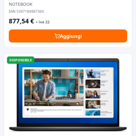
NOTEBOOK
EAN 5397184987360
877,54 €
+ iva 22
Aggiungi
DISPONIBILE