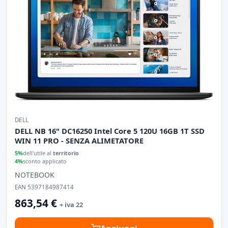
DELL
DELL NB 16" DC16250 Intel Core 5 120U 16GB 1T SSD
WIN 11 PRO - SENZA ALIMETATORE
5%
dell'utile al
territorio
4%
sconto applicato
NOTEBOOK
EAN 5397184987414
863,54 €
+ iva 22