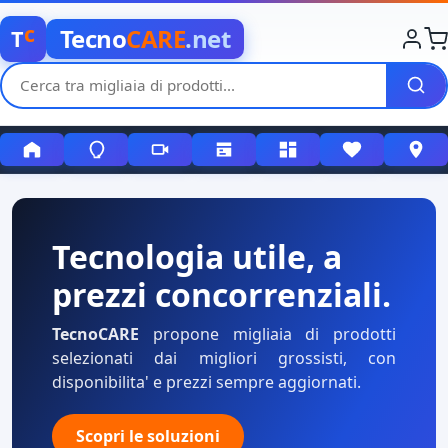
c
Tecno
CARE
.net
T
Tecnologia utile, a
prezzi concorrenziali.
TecnoCARE
propone migliaia di prodotti
selezionati dai migliori grossisti, con
disponibilita' e prezzi sempre aggiornati.
Scopri le soluzioni