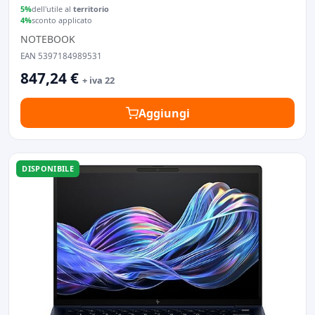
5%
dell'utile al
territorio
4%
sconto applicato
NOTEBOOK
EAN 5397184989531
847,24 €
+ iva 22
Aggiungi
DISPONIBILE