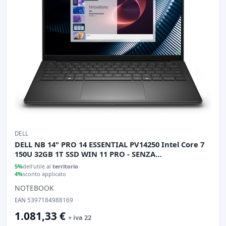
DELL
DELL NB 14" PRO 14 ESSENTIAL PV14250 Intel Core 7
150U 32GB 1T SSD WIN 11 PRO - SENZA
ALIMENTATORE
5%
dell'utile al
territorio
4%
sconto applicato
NOTEBOOK
EAN 5397184988169
1.081,33 €
+ iva 22