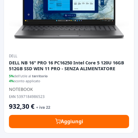
DELL
DELL NB 16" PRO 16 PC16250 Intel Core 5 120U 16GB
512GB SSD WIN 11 PRO - SENZA ALIMENTATORE
5%
dell'utile al
territorio
4%
sconto applicato
NOTEBOOK
EAN 5397184986523
932,30 €
+ iva 22
Aggiungi