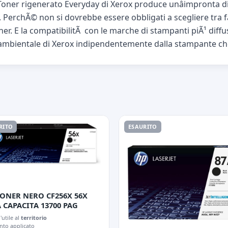
Il Toner rigenerato Everyday di Xerox produce unâimpronta d
zo. PerchÃ© non si dovrebbe essere obbligati a scegliere tra 
 toner. E la compatibilitÃ con le marche di stampanti piÃ¹ diff
 ambientale di Xerox indipendentemente dalla stampante che 
RITO
ESAURITO
TONER NERO CF256X 56X
 CAPACITA 13700 PAG
l'utile al
territorio
nto applicato