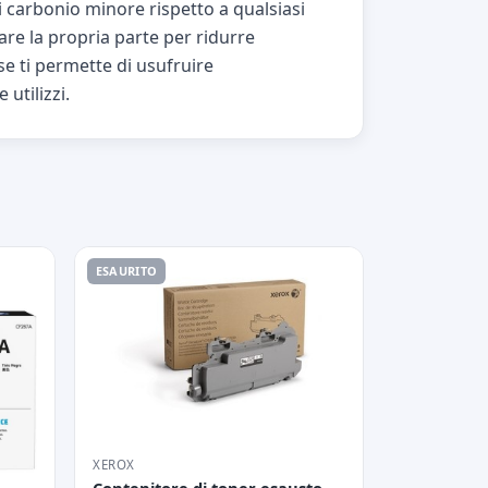
i carbonio minore rispetto a qualsiasi
fare la propria parte per ridurre
use ti permette di usufruire
utilizzi.
ESAURITO
XEROX
Contenitore di toner esausto