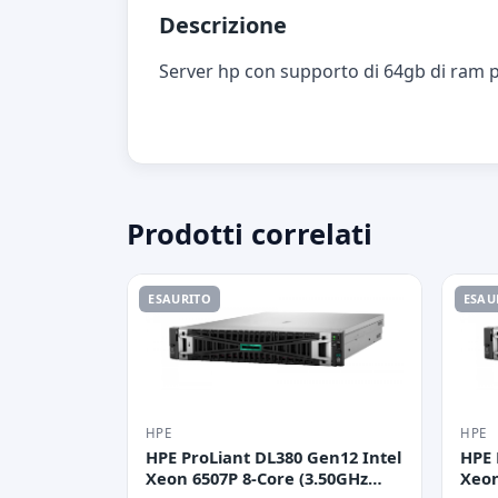
Descrizione
Server hp con supporto di 64gb di ram p
Prodotti correlati
ESAURITO
ESAU
HPE
HPE
HPE ProLiant DL380 Gen12 Intel
HPE 
Xeon 6507P 8-Core (3.50GHz
Xeon