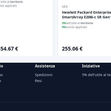
) 64GB 2 x 480GB SSD 8 x
l'utile al
territorio
2 x 1000W
nto applicato
HPE
Hewlett Packard Enterpris
SmartArray E208i-c SR Gen
controller RAID PCI Expres
5%
dell'utile al
territorio
3.0 12 Gbit/s
4%
sconto applicato
54.67 €
255.06 €
io
Assistenza
Iniziative
go
Spedizioni
5% dell'utile al te
o
Resi