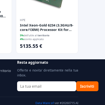
e
10
s x8
HPE
Intel Xeon-Gold 6234 (3.3GHz/8-
core/130W) Processor Kit for
HPE ProLiant DL360 Gen17
5%
dell'utile al
territorio
4%
sconto applicato
5135.55 €
Resta aggiornato
Offerte e novita' direttamente nella tua
rritorio
inbox.
Iscriviti
Data Ware srl
ver #20260715 AI