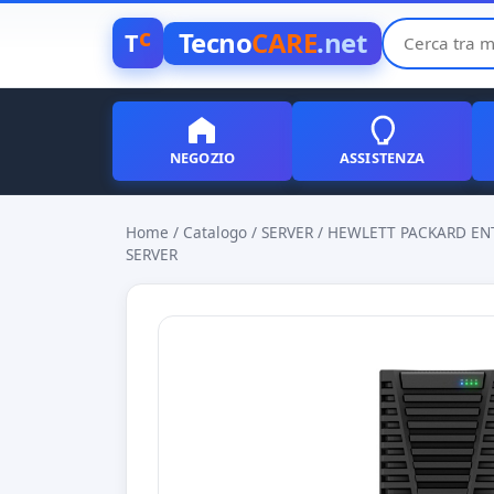
c
Tecno
CARE
.net
T
NEGOZIO
ASSISTENZA
Home
/
Catalogo
/
SERVER
/
HEWLETT PACKARD ENT
SERVER