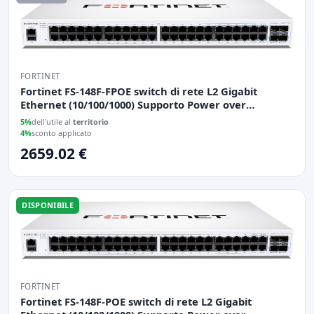
FORTINET
Fortinet FS-148F-FPOE switch di rete L2 Gigabit
Ethernet (10/100/1000) Supporto Power over
Ethernet (PoE) 1U Bianco
5%
dell'utile al
territorio
4%
sconto applicato
2659.02 €
DISPONIBILE
FORTINET
Fortinet FS-148F-POE switch di rete L2 Gigabit