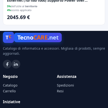
Ethernet (10/100/1000) Supporto Power over
Ethernet (PoE) 1U Bianco
5%
dell'utile al
territorio
4%
sconto applicato
2045.69 €
c
Tecno
CARE
.net
T
Catalogo di informatica e accessori. Migliaia di prodotti, sempre
aggiornati.
Negozio
Assistenza
Catalogo
Spedizioni
Carrello
Resi
Iniziative