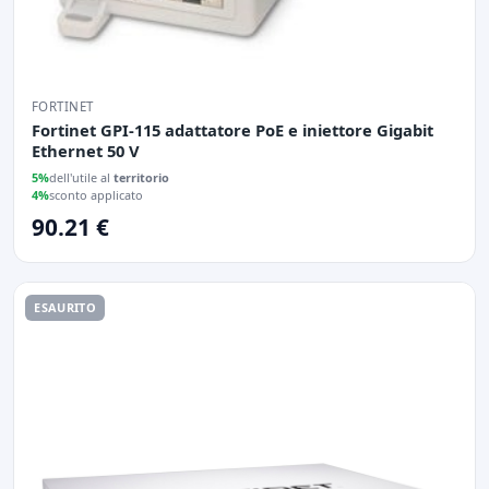
FORTINET
Fortinet GPI-115 adattatore PoE e iniettore Gigabit
Ethernet 50 V
5%
dell'utile al
territorio
4%
sconto applicato
90.21 €
ESAURITO