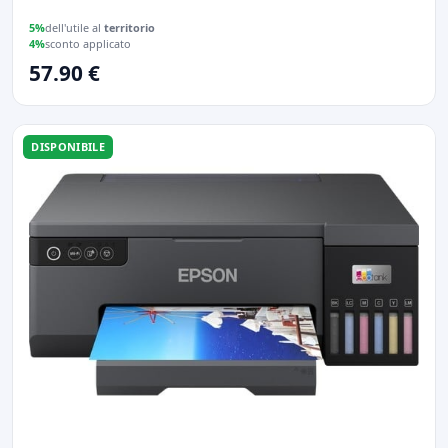
5%
dell'utile al
territorio
4%
sconto applicato
57.90 €
DISPONIBILE