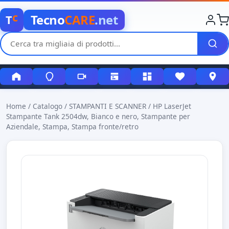
c
Tecno
CARE
.net
T
Home
/
Catalogo
/
STAMPANTI E SCANNER
/
HP LaserJet
Stampante Tank 2504dw, Bianco e nero, Stampante per
Aziendale, Stampa, Stampa fronte/retro