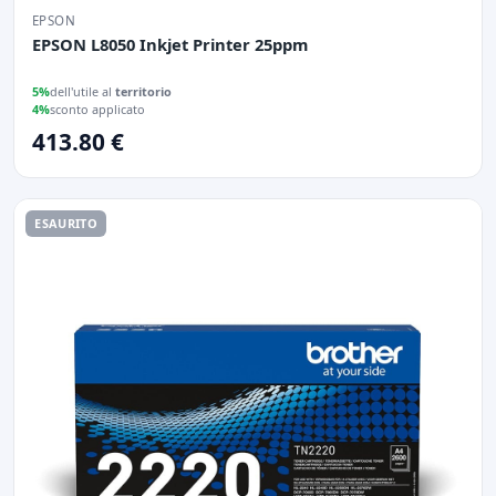
EPSON
EPSON L8050 Inkjet Printer 25ppm
5%
dell'utile al
territorio
4%
sconto applicato
413.80 €
ESAURITO