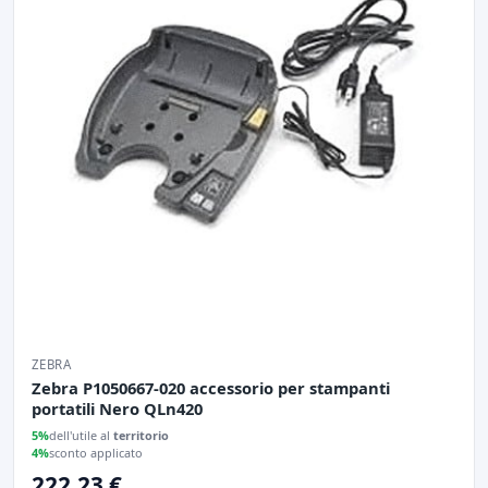
ZEBRA
Zebra P1050667-020 accessorio per stampanti
portatili Nero QLn420
5%
dell'utile al
territorio
4%
sconto applicato
222.23 €