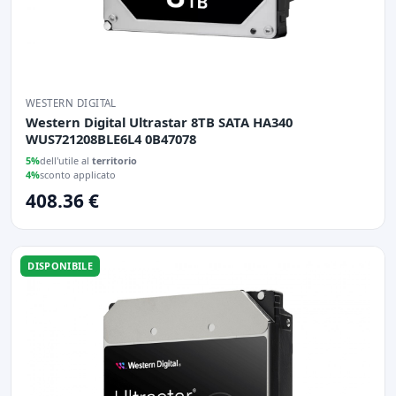
WESTERN DIGITAL
Western Digital Ultrastar 8TB SATA HA340
WUS721208BLE6L4 0B47078
5%
dell'utile al
territorio
4%
sconto applicato
408.36 €
DISPONIBILE