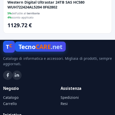
Western Digital Ultrastar 24TB SAS HC580
WUH722424AL5204 0F62802
5%
dell'utile al
territorio
4%
sconto applicato
1129.72 €
c
Tecno
CARE
.net
T
Catalogo di informatica e accessori. Migliaia di prodotti, sempre
aggiornati.
Negozio
Assistenza
Catalogo
Spedizioni
Carrello
Resi
Iniziative