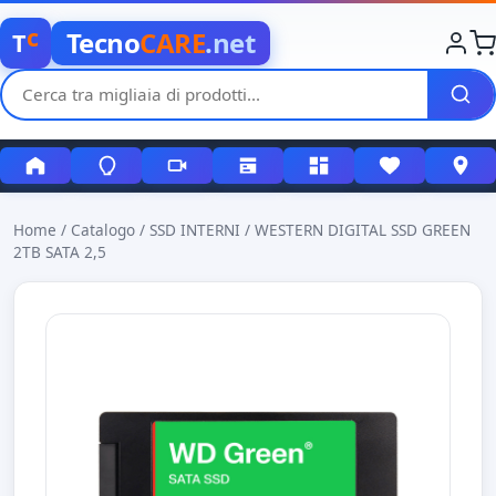
c
Tecno
CARE
.net
T
Home
/
Catalogo
/
SSD INTERNI
/
WESTERN DIGITAL SSD GREEN
2TB SATA 2,5