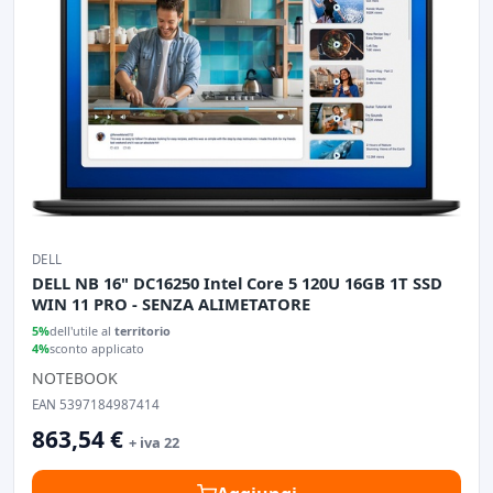
DELL
DELL NB 16" DC16250 Intel Core 5 120U 16GB 1T SSD
WIN 11 PRO - SENZA ALIMETATORE
5%
dell'utile al
territorio
4%
sconto applicato
NOTEBOOK
EAN 5397184987414
863,54 €
+ iva 22