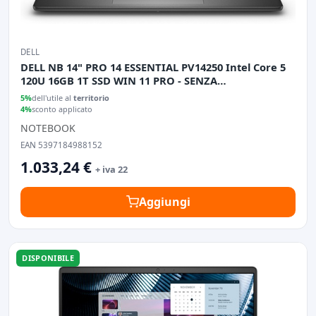
DELL
DELL NB 14" PRO 14 ESSENTIAL PV14250 Intel Core 5
120U 16GB 1T SSD WIN 11 PRO - SENZA
ALIMENTATORE
5%
dell'utile al
territorio
4%
sconto applicato
NOTEBOOK
EAN 5397184988152
1.033,24 €
+ iva 22
Aggiungi
DISPONIBILE