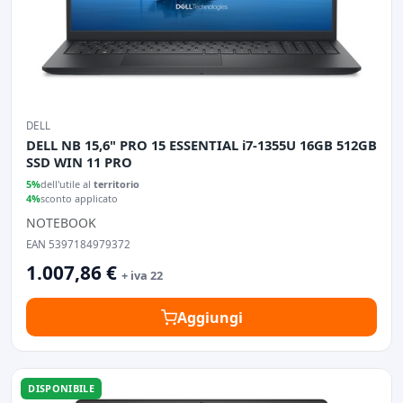
DELL
DELL NB 15,6" PRO 15 ESSENTIAL i7-1355U 16GB 512GB
SSD WIN 11 PRO
5%
dell'utile al
territorio
4%
sconto applicato
NOTEBOOK
EAN 5397184979372
1.007,86 €
+ iva 22
Aggiungi
DISPONIBILE