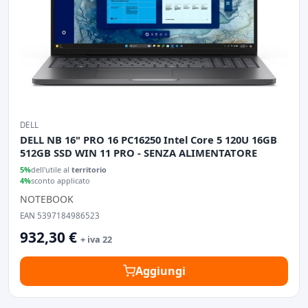
DELL
DELL NB 16" PRO 16 PC16250 Intel Core 5 120U 16GB
512GB SSD WIN 11 PRO - SENZA ALIMENTATORE
5%
dell'utile al
territorio
4%
sconto applicato
NOTEBOOK
EAN 5397184986523
932,30 €
+ iva 22
Aggiungi