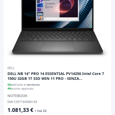
DELL
DELL NB 14" PRO 14 ESSENTIAL PV14250 Intel Core 7
150U 32GB 1T SSD WIN 11 PRO - SENZA
ALIMENTATORE
5%
dell'utile al
territorio
4%
sconto applicato
NOTEBOOK
EAN 5397184988169
1.081,33 €
+ iva 22