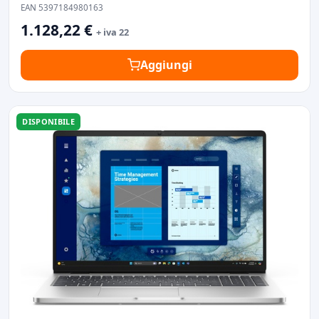
EAN 5397184980163
1.128,22 €
+ iva 22
Aggiungi
DISPONIBILE