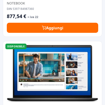
NOTEBOOK
EAN 5397184987360
877,54 €
+ iva 22
Aggiungi
DISPONIBILE