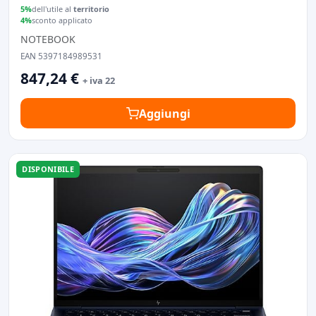
5%
dell'utile al
territorio
4%
sconto applicato
NOTEBOOK
EAN 5397184989531
847,24 €
+ iva 22
Aggiungi
DISPONIBILE