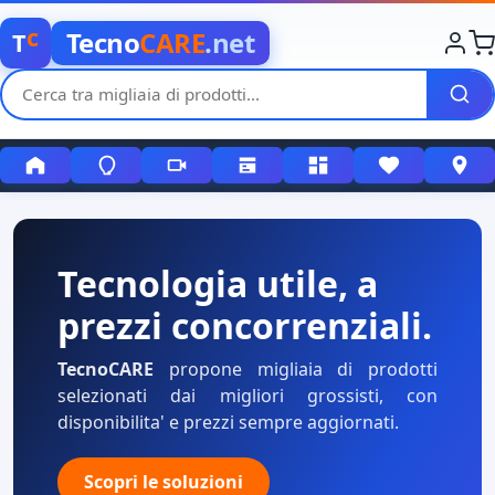
c
Tecno
CARE
.net
T
Tecnologia utile, a
prezzi concorrenziali.
TecnoCARE
propone migliaia di prodotti
selezionati dai migliori grossisti, con
disponibilita' e prezzi sempre aggiornati.
Scopri le soluzioni