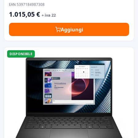
EAN 5397184987308
1.015,05 €
+ iva 22
Aggiungi
DISPONIBILE