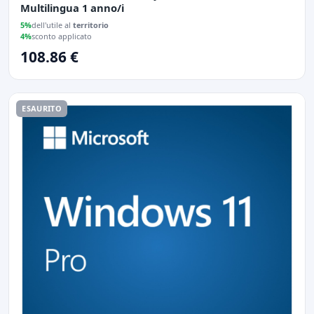
Multilingua 1 anno/i
5%
dell'utile al
territorio
4%
sconto applicato
108.86 €
ESAURITO