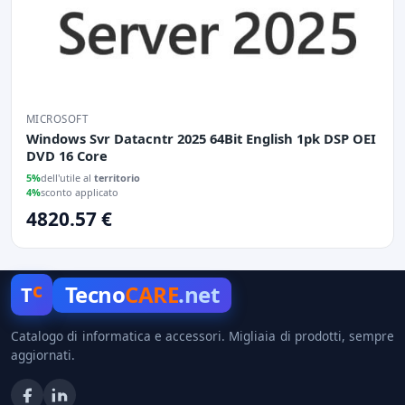
MICROSOFT
Windows Svr Datacntr 2025 64Bit English 1pk DSP OEI
DVD 16 Core
5%
dell'utile al
territorio
4%
sconto applicato
4820.57 €
c
Tecno
CARE
.net
T
Catalogo di informatica e accessori. Migliaia di prodotti, sempre
aggiornati.