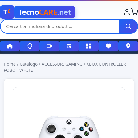
c
Tecno
CARE
.net
T
Home
/
Catalogo
/
ACCESSORI GAMING
/
XBOX CONTROLLER
ROBOT WHITE