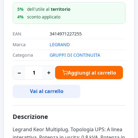
5%
dell'utile al
territorio
4%
sconto applicato
EAN
3414971227255
Marca
LEGRAND
Categoria
GRUPPI DI CONTINUITA
−
+
Aggiungi al carrello
Vai al carrello
Descrizione
Legrand Keor Multiplug. Topologia UPS: A linea
interattiva, Potenza in uscita: 0,8 kVA, Potenza in