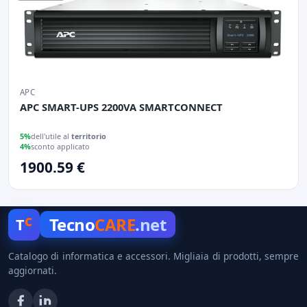
APC
APC SMART-UPS 2200VA SMARTCONNECT
5%
dell'utile al
territorio
4%
sconto applicato
1900.59 €
c
Tecno
CARE
.net
T
Catalogo di informatica e accessori. Migliaia di prodotti, sempre
aggiornati.