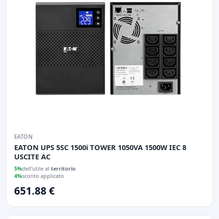
EATON
EATON UPS 5SC 1500i TOWER 1050VA 1500W IEC 8
USCITE AC
5%
dell'utile al
territorio
4%
sconto applicato
651.88 €