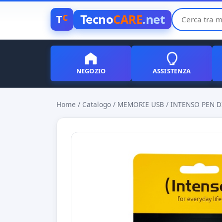
c
Tecno
CARE
.net
T
NEGOZIO
ASSISTENZA
Home
/
Catalogo
/
MEMORIE USB
/
INTENSO PEN DI