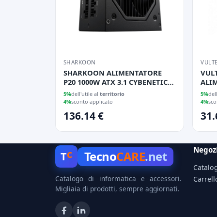
SHARKOON
VULT
SHARKOON ALIMENTATORE
VUL
P20 1000W ATX 3.1 CYBENETICS
ALIM
GOLD
USB 
5%
dell'utile al
territorio
5%
del
4%
sconto applicato
4%
sco
136.14 €
31.
Negoz
c
Tecno
CARE
.net
T
Catalo
Catalogo di informatica e accessori.
Carrell
Migliaia di prodotti, sempre aggiornati.