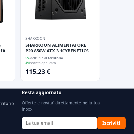
SHARKOON
G
SHARKOON ALIMENTATORE
P20 850W ATX 3.1CYBENETICS
NT
GOLD
5%
dell'utile al
territorio
4%
sconto applicato
115.23 €
Resta aggiornato
Offerte e novita' direttamente nella tua
rritorio
inbox.
Iscriviti