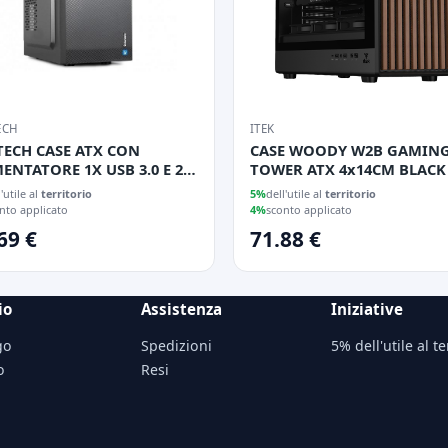
ECH
ITEK
TECH CASE ATX CON
CASE WOODY W2B GAMIN
ENTATORE 1X USB 3.0 E 2X
TOWER ATX 4x14CM BLACK fAN
2.0
2xUSB3 TYPE-C WOOD FRO
l'utile al
territorio
5%
dell'utile al
territorio
DARKER TEMP GLASS SIDE
nto applicato
4%
sconto applicato
69 €
71.88 €
io
Assistenza
Iniziative
go
Spedizioni
5% dell'utile al te
o
Resi