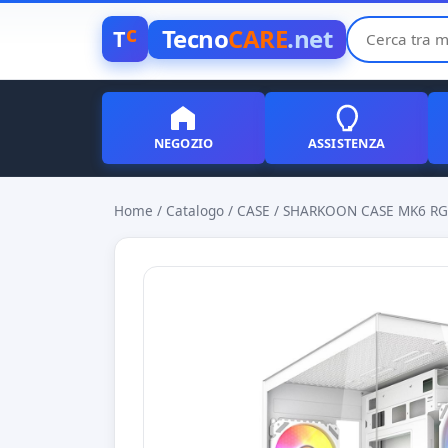
c
Tecno
CARE
.net
T
NEGOZIO
ASSISTENZA
Home
/
Catalogo
/
CASE
/
SHARKOON CASE MK6 RG