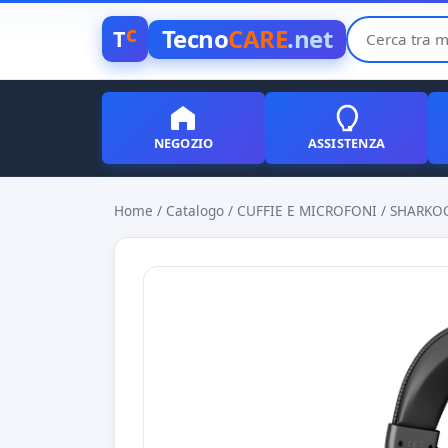
c
Tecno
CARE
.net
T
NEGOZIO
ASSISTENZA
Home
/
Catalogo
/
CUFFIE E MICROFONI
/
SHARKOO