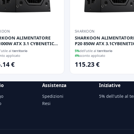
KOON
SHARKOON
RKOON ALIMENTATORE
SHARKOON ALIMENTATOR
1000W ATX 3.1 CYBENETICS
P20 850W ATX 3.1CYBENETI
D
GOLD
l'utile al
territorio
5%
dell'utile al
territorio
nto applicato
4%
sconto applicato
.14 €
115.23 €
io
Assistenza
Iniziative
go
Spedizioni
5% dell'utile al te
o
Resi