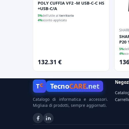
POLY CUFFIA VF2 -M USB-C-C HS
+USB-C/A
5%
dell'utile al
territorio
4%
sconto applicato
SHAR
SHA
P20 
GOL
5%
del
4%
sco
132.31 €
136
Negoz
c
Tecno
CARE
.net
T
Catalo
Catalogo di informatica e accessori.
Carrell
Migliaia di prodotti, sempre aggiornati.