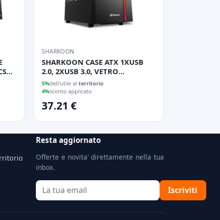
SHARKOON
E
SHARKOON CASE ATX 1XUSB
CS
2.0, 2XUSB 3.0, VETRO
TEMPERATO, 1X 120MM FAN
5%
dell'utile al
territorio
FRONT, 7 SLOT ESPANSIONE,
4%
sconto applicato
ARGB CONTROLLER, PANNELLO
37.21 €
FRONTALE ILLUMINATO
Resta aggiornato
Offerte e novita' direttamente nella tua
rritorio
inbox.
Iscriviti