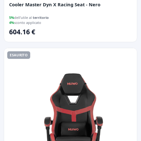
Cooler Master Dyn X Racing Seat - Nero
5%
dell'utile al
territorio
4%
sconto applicato
604.16 €
ESAURITO