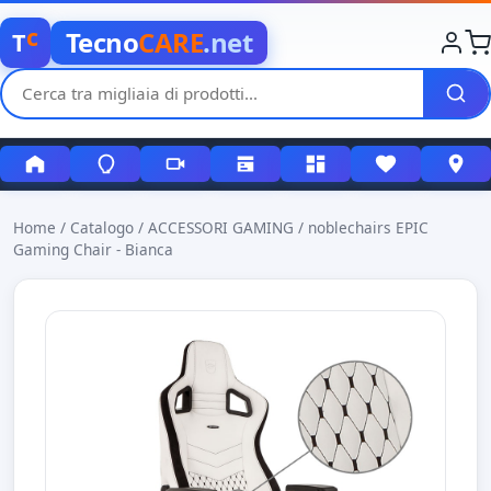
c
Tecno
CARE
.net
T
Home
/
Catalogo
/
ACCESSORI GAMING
/
noblechairs EPIC
Gaming Chair - Bianca