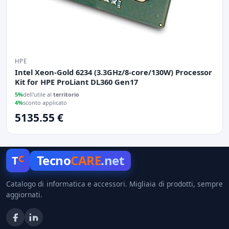
HPE
Intel Xeon-Gold 6234 (3.3GHz/8-core/130W) Processor
Kit for HPE ProLiant DL360 Gen17
5%
dell'utile al
territorio
4%
sconto applicato
5135.55 €
c
Tecno
CARE
.net
T
Catalogo di informatica e accessori. Migliaia di prodotti, sempre
aggiornati.