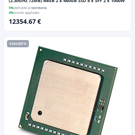
(2.30GHz 72MB) 64GB 2 x 480GB SSD 8 x SFF 2 x 1000W
5%
dell'utile al
territorio
4%
sconto applicato
12354.67 €
ESAURITO