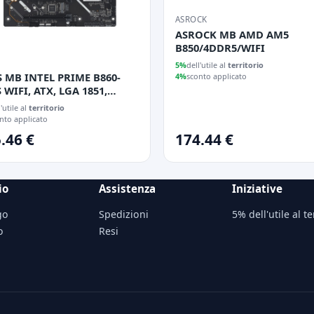
ASROCK
ASROCK MB AMD AM5
B850/4DDR5/WIFI
5%
dell'utile al
territorio
 MB INTEL PRIME B860-
4%
sconto applicato
 WIFI, ATX, LGA 1851,
, 1PCI-Ex16, 4DIMM,
l'utile al
territorio
I/DP, 2M2/4SATA
nto applicato
.46 €
174.44 €
io
Assistenza
Iniziative
go
Spedizioni
5% dell'utile al te
o
Resi