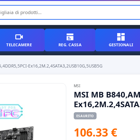
TELECAMERE
REG. CASSA
GESTIONALI
,4DDR5,5PCI-Ex16,2M.2,4SATA3,2USB10G,5USB5G
MSI
MSI MB B840,AM
Ex16,2M.2,4SAT
ESAURITO
106.33 €