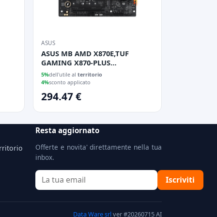
ASUS
ASUS MB AMD X870E,TUF
GAMING X870-PLUS
WIFI,AM5,X870,USB4,WIFI7,AURA,MB
5%
dell'utile al
territorio
4%
sconto applicato
294.47 €
Resta aggiornato
Offerte e novita' direttamente nella tua
rritorio
inbox.
Iscriviti
Data Ware srl
ver #20260715 AI