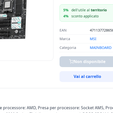
5%
dell'utile al
territorio
4%
sconto applicato
EAN
47113772865
Marca
MSI
Categoria
MAINBOARD
Non disponibile
Vai al carrello
 processore: AMD, Presa per processore: Socket AM5, Proc