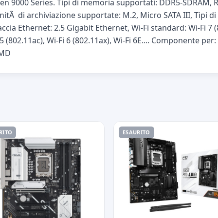
en 9000 Series. Tipi di memoria supportati: DDR5-SDRAM, 
nitÃ di archiviazione supportate: M.2, Micro SATA III, Tipi 
rfaccia Ethernet: 2.5 Gigabit Ethernet, Wi-Fi standard: Wi-Fi 7
i 5 (802.11ac), Wi-Fi 6 (802.11ax), Wi-Fi 6E.... Componente pe
AMD
RITO
ESAURITO