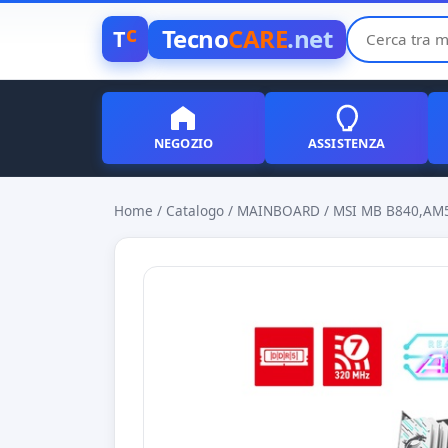
c
Tecno
CARE
.net
T
NEGOZIO
ASSISTENZA
Home
/
Catalogo
/
MAINBOARD
/
MSI MB B840,AM5