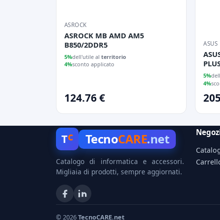
ASROCK
ASROCK MB AMD AM5
B850/2DDR5
ASUS
ASUS
5%
dell'utile al
territorio
PLUS
4%
sconto applicato
DDR5
5%
del
HDM
4%
sco
124.76 €
205
Negoz
c
Tecno
CARE
.net
T
Catalo
Catalogo di informatica e accessori.
Carrell
Migliaia di prodotti, sempre aggiornati.
© 2026
TecnoCARE.net