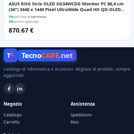
ASUS ROG Strix OLED XG34WCDG Monitor PC 86,4 cm
(34") 3440 x 1440 Pixel UltraWide Quad HD QD-OLED
Nero
5%
dell'utile al
territorio
4%
sconto applicato
870.67 €
c
Tecno
CARE
.net
T
Catalogo di informatica e accessori. Migliaia di prodotti, sempre
aggiornati.
Negozio
Assistenza
Catalogo
Spedizioni
Carrello
Resi