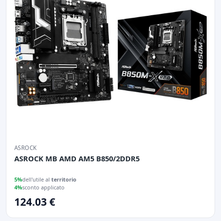
ASROCK
ASROCK MB AMD AM5 B850/2DDR5
5%
dell'utile al
territorio
4%
sconto applicato
124.03 €