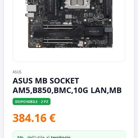
ASUS
ASUS MB SOCKET
AM5,B850,BMC,10G LAN,MB
DISPONIBILE · 2 PZ
384.16 €
5%
dell'utile al
territorio