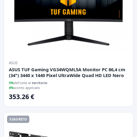
ASUS
ASUS TUF Gaming VG34WQML5A Monitor PC 86,4 cm
(34") 3440 x 1440 Pixel UltraWide Quad HD LED Nero
5%
dell'utile al
territorio
4%
sconto applicato
353.26 €
ESAURITO