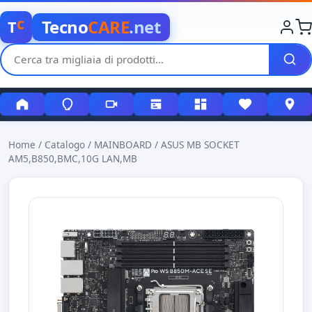
c
Tecno
CARE
.net
T
Home
/
Catalogo
/
MAINBOARD
/
ASUS MB SOCKET
AM5,B850,BMC,10G LAN,MB