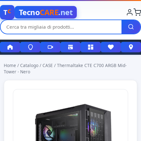
c
Tecno
CARE
.net
T
Home
/
Catalogo
/
CASE
/
Thermaltake CTE C700 ARGB Mid-
Tower - Nero