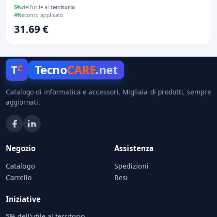
5%
dell'utile al
territorio
4%
sconto applicato
31.69 €
c
Tecno
CARE
.net
T
Catalogo di informatica e accessori. Migliaia di prodotti, sempre
aggiornati.
Negozio
Assistenza
Catalogo
Spedizioni
Carrello
Resi
Iniziative
5% dell'utile al territorio