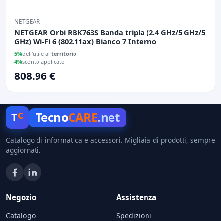
NETGEAR
NETGEAR Orbi RBK763S Banda tripla (2.4 GHz/5 GHz/5
GHz) Wi-Fi 6 (802.11ax) Bianco 7 Interno
5%
dell'utile al
territorio
4%
sconto applicato
808.96 €
c
Tecno
CARE
.net
T
Catalogo di informatica e accessori. Migliaia di prodotti, sempre
aggiornati.
Negozio
Assistenza
Catalogo
Spedizioni