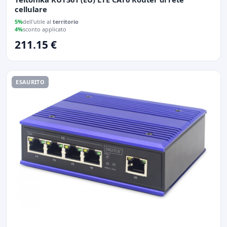
cellulare
5%
dell'utile al
territorio
4%
sconto applicato
211.15 €
ESAURITO