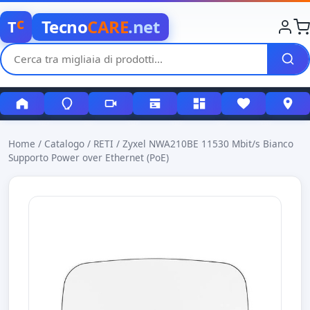
c
Tecno
CARE
.net
T
Home
/
Catalogo
/
RETI
/
Zyxel NWA210BE 11530 Mbit/s Bianco
Supporto Power over Ethernet (PoE)