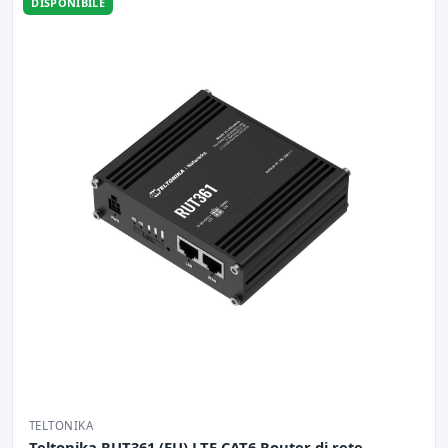
DISPONIBILE
TELTONIKA
Teltonika RUT361 (EU) LTE CAT6 Router di rete