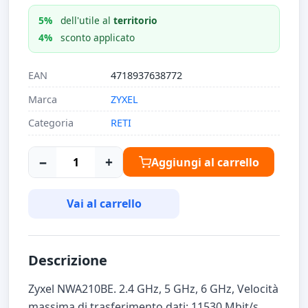
5%
dell'utile al
territorio
4%
sconto applicato
EAN
4718937638772
Marca
ZYXEL
Categoria
RETI
−
+
Aggiungi al carrello
Vai al carrello
Descrizione
Zyxel NWA210BE. 2.4 GHz, 5 GHz, 6 GHz, Velocità
massima di trasferimento dati: 11530 Mbit/s.