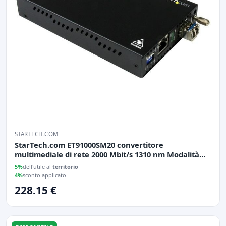
STARTECH.COM
StarTech.com ET91000SM20 convertitore
multimediale di rete 2000 Mbit/s 1310 nm Modalità
singola Nero
5%
dell'utile al
territorio
4%
sconto applicato
228.15 €