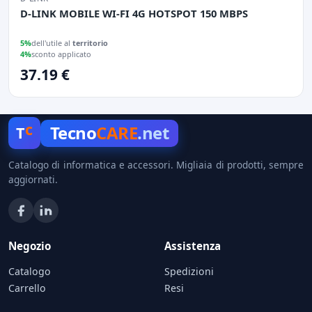
D-LINK MOBILE WI-FI 4G HOTSPOT 150 MBPS
5%
dell'utile al
territorio
4%
sconto applicato
37.19 €
c
Tecno
CARE
.net
T
Catalogo di informatica e accessori. Migliaia di prodotti, sempre
aggiornati.
Negozio
Assistenza
Catalogo
Spedizioni
Carrello
Resi