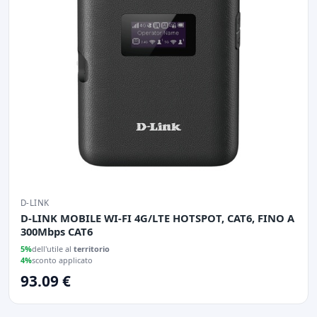
D-LINK
D-LINK MOBILE WI-FI 4G/LTE HOTSPOT, CAT6, FINO A
300Mbps CAT6
5%
dell'utile al
territorio
4%
sconto applicato
93.09 €