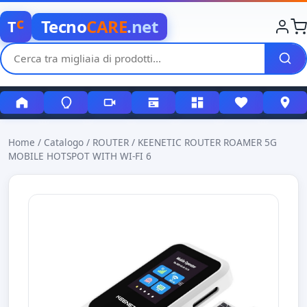
c
Tecno
CARE
.net
T
Home
/
Catalogo
/
ROUTER
/
KEENETIC ROUTER ROAMER 5G
MOBILE HOTSPOT WITH WI-FI 6