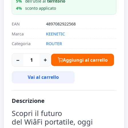
5%
dell'utile al
territorio
4%
sconto applicato
EAN
4897082922568
Marca
KEENETIC
Categoria
ROUTER
−
+
Aggiungi al carrello
Vai al carrello
Descrizione
Scopri il futuro
del WiâFi portatile, oggi