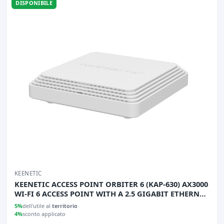
DISPONIBILE
KEENETIC
KEENETIC ACCESS POINT ORBITER 6 (KAP-630) AX3000
WI-FI 6 ACCESS POINT WITH A 2.5 GIGABIT ETHERNET
PO
5%
dell'utile al
territorio
4%
sconto applicato