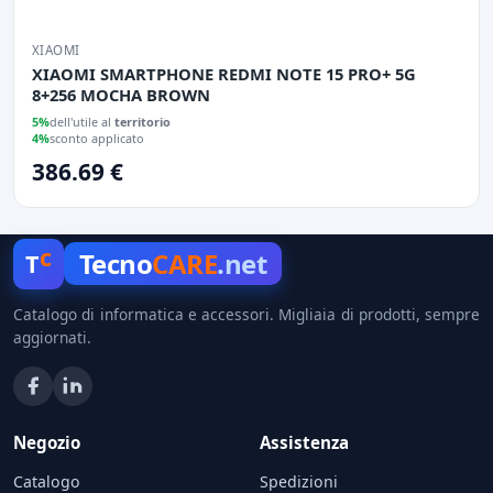
XIAOMI
XIAOMI SMARTPHONE REDMI NOTE 15 PRO+ 5G
8+256 MOCHA BROWN
5%
dell'utile al
territorio
4%
sconto applicato
386.69 €
c
Tecno
CARE
.net
T
Catalogo di informatica e accessori. Migliaia di prodotti, sempre
aggiornati.
Negozio
Assistenza
Catalogo
Spedizioni