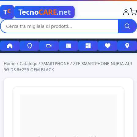
c
Tecno
CARE
.net
T
Home
/
Catalogo
/
SMARTPHONE
/
ZTE SMARTPHONE NUBIA AIR
5G DS 8+256 OEM BLACK