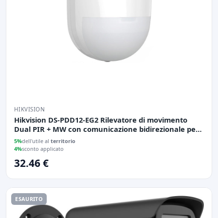
HIKVISION
Hikvision DS-PDD12-EG2 Rilevatore di movimento
Dual PIR + MW con comunicazione bidirezionale per
installazione interna
5%
dell'utile al
territorio
4%
sconto applicato
32.46 €
ESAURITO