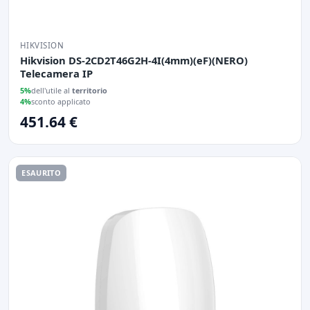
HIKVISION
Hikvision DS-2CD2T46G2H-4I(4mm)(eF)(NERO)
Telecamera IP
5%
dell'utile al
territorio
4%
sconto applicato
451.64 €
ESAURITO