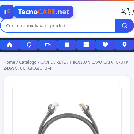
c
Tecno
CARE
.net
T
Home
/
Catalogo
/
CAVI DI RETE
/
HIKVISION CAVO CAT6, U/UTP,
24AWG, CU, GRIGIO, 3M