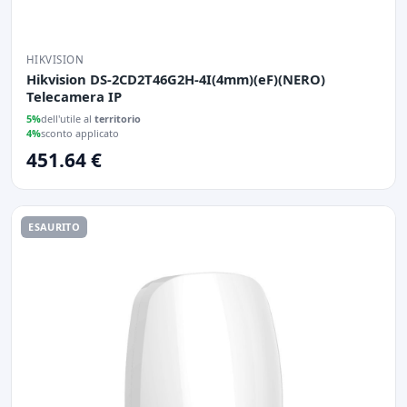
HIKVISION
Hikvision DS-2CD2T46G2H-4I(4mm)(eF)(NERO)
Telecamera IP
5%
dell'utile al
territorio
4%
sconto applicato
451.64 €
ESAURITO