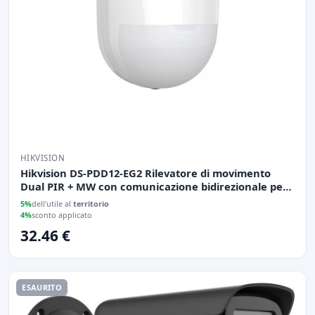
HIKVISION
Hikvision DS-PDD12-EG2 Rilevatore di movimento
Dual PIR + MW con comunicazione bidirezionale per
installazione interna
5%
dell'utile al
territorio
4%
sconto applicato
32.46 €
ESAURITO