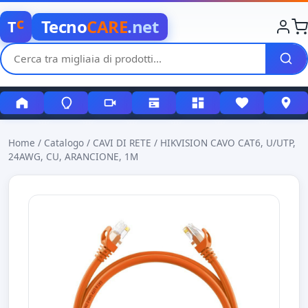
c
Tecno
CARE
.net
T
Home
/
Catalogo
/
CAVI DI RETE
/
HIKVISION CAVO CAT6, U/UTP,
24AWG, CU, ARANCIONE, 1M