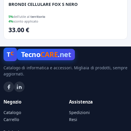
BRONDI CELLULARE FOX S NERO
5%
dell'utile al
territorio
4%
sconto applicato
33.00 €
c
Tecno
CARE
.net
T
Catalogo di informatica e accessori. Migliaia di prodotti, sempre
aggiornati.
Negozio
Assistenza
Catalogo
Spedizioni
Carrello
Resi