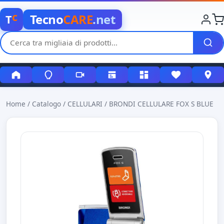
c
Tecno
CARE
.net
T
Home
/
Catalogo
/
CELLULARI
/
BRONDI CELLULARE FOX S BLUE