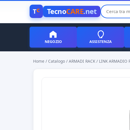
c
Tecno
CARE
.net
T
NEGOZIO
ASSISTENZA
Home
/
Catalogo
/
ARMADI RACK
/
LINK ARMADIO R