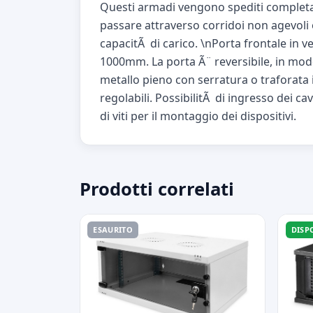
Questi armadi vengono spediti completame
passare attraverso corridoi non agevoli o
capacitÃ di carico. \nPorta frontale in v
1000mm. La porta Ã¨ reversibile, in modo
metallo pieno con serratura o traforata 
regolabili. PossibilitÃ di ingresso dei cavi
di viti per il montaggio dei dispositivi.
Prodotti correlati
ESAURITO
DISP