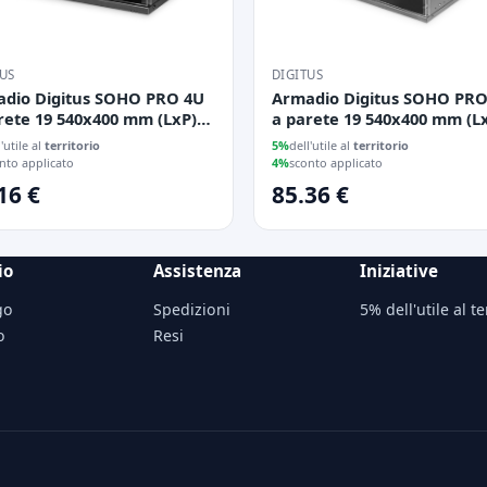
TUS
DIGITUS
dio Digitus SOHO PRO 4U
Armadio Digitus SOHO PRO
rete 19 540x400 mm (LxP)
a parete 19 540x400 mm (L
 da assemblare
nero da assemblare
l'utile al
territorio
5%
dell'utile al
territorio
nto applicato
4%
sconto applicato
16 €
85.36 €
io
Assistenza
Iniziative
go
Spedizioni
5% dell'utile al te
o
Resi