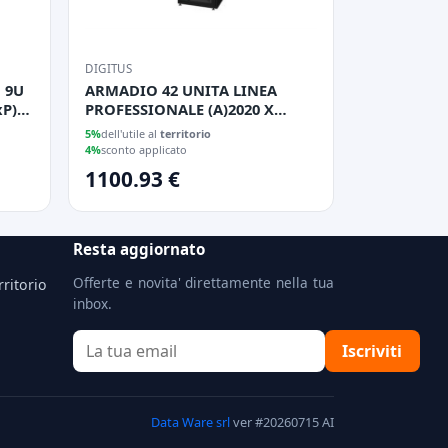
DIGITUS
 9U
ARMADIO 42 UNITA LINEA
xP)
PROFESSIONALE (A)2020 X
(L)800 X (P)800 MM. COLORE
5%
dell'utile al
territorio
NERO RAL 9005
4%
sconto applicato
1100.93 €
Resta aggiornato
Offerte e novita' direttamente nella tua
rritorio
inbox.
Iscriviti
Data Ware srl
ver #20260715 AI