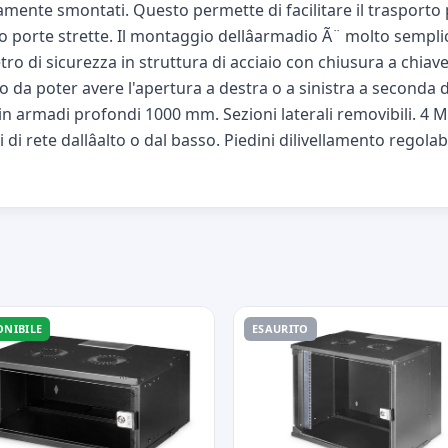
nte smontati. Questo permette di facilitare il trasporto pre
 porte strette. Il montaggio dellâarmadio Ã¨ molto semplic
etro di sicurezza in struttura di acciaio con chiusura a chiav
 da poter avere l'apertura a destra o a sinistra a seconda 
in armadi profondi 1000 mm. Sezioni laterali removibili. 4 M
 di rete dallâalto o dal basso. Piedini dilivellamento regolabi
ONIBILE
ESAURITO