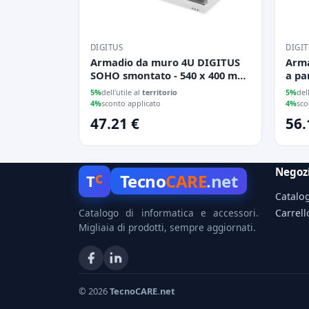
DIGITUS
DIGI
Armadio da muro 4U DIGITUS
Arma
SOHO smontato - 540 x 400 mm
a pa
(L x P) colore grigio
nero
5%
dell'utile al
territorio
5%
del
4%
sconto applicato
4%
sco
47.21 €
56.
Negoz
c
Tecno
CARE
.net
T
Catalo
Catalogo di informatica e accessori.
Carrell
Migliaia di prodotti, sempre aggiornati.
© 2026
TecnoCARE.net