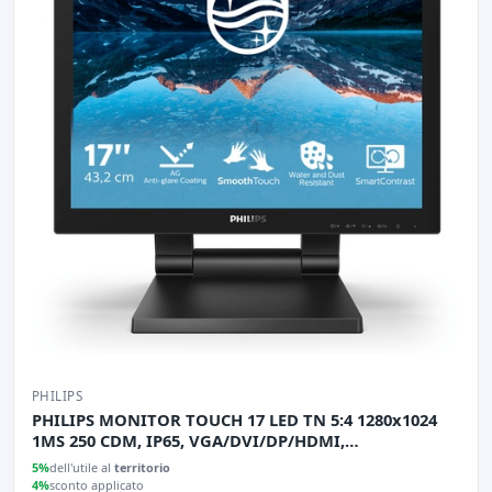
PHILIPS
PHILIPS MONITOR TOUCH 17 LED TN 5:4 1280x1024
1MS 250 CDM, IP65, VGA/DVI/DP/HDMI,
MULTIMEDIALE
5%
dell'utile al
territorio
4%
sconto applicato