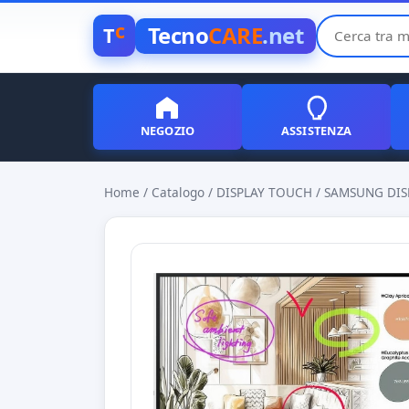
c
Tecno
CARE
.net
T
NEGOZIO
ASSISTENZA
Home
/
Catalogo
/
DISPLAY TOUCH
/
SAMSUNG DISP