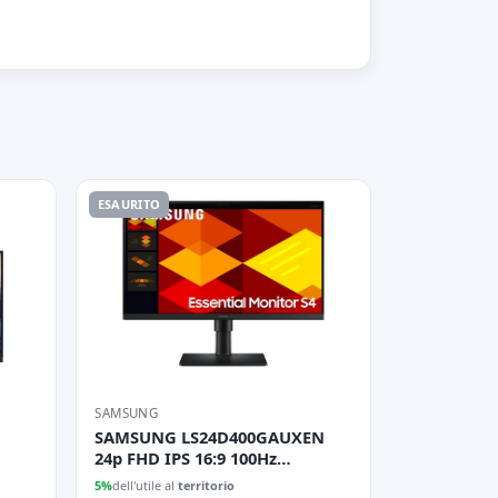
ESAURITO
SAMSUNG
SAMSUNG LS24D400GAUXEN
24p FHD IPS 16:9 100Hz
250cd/m2 5ms 1000:1 2xHDMI
5%
dell'utile al
territorio