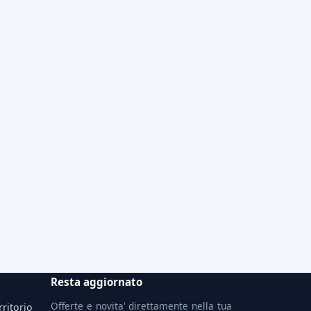
Resta aggiornato
Offerte e novita' direttamente nella tua
rritorio