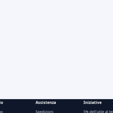
io
Assistenza
Iniziative
go
Spedizioni
5% dell'utile al te