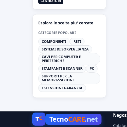
GENERATORI
Esplora le scelte piu' cercate
CATEGORIE POPOLARI
COMPONENTI
RETI
SISTEMI DI SORVEGLIANZA
CAVI PER COMPUTER E
PERIFERICHE
STAMPANTI E SCANNER
PC
SUPPORTI PER LA
MEMORIZZAZIONE
ESTENSIONI GARANZIA
Negoz
c
Tecno
CARE
.net
T
Catalo