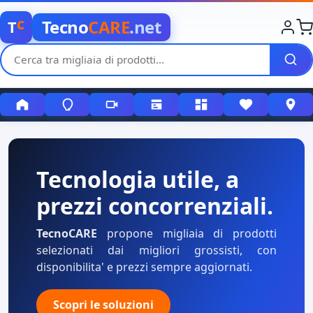
c
Tecno
CARE
.net
T
Tecnologia utile, a
prezzi concorrenziali.
TecnoCARE
propone migliaia di prodotti
selezionati dai migliori grossisti, con
disponibilita' e prezzi sempre aggiornati.
Scopri le soluzioni