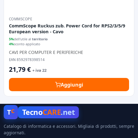
COMMSCOPE
CommScope Ruckus zub. Power Cord for RPS2/3/5/9
European version - Cavo
5%
dell'utile al
territorio
4%
sconto applicato
CAVI PER COMPUTER E PERIFERICHE
EAN 8592978398514
21,79 €
+ iva 22
Aggiungi
c
Tecno
CARE
.net
T
Catalogo di informatica e accessori. Migliaia di prodotti, sempre
aggiornati.