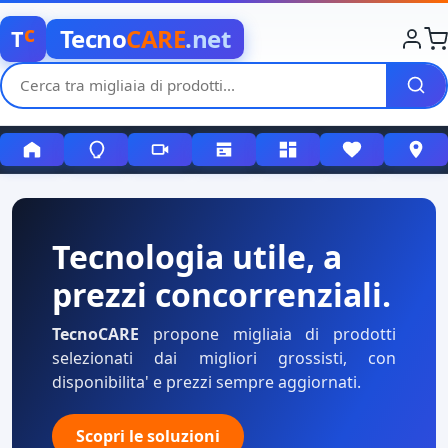
c
Tecno
CARE
.net
T
Tecnologia utile, a
prezzi concorrenziali.
TecnoCARE
propone migliaia di prodotti
selezionati dai migliori grossisti, con
disponibilita' e prezzi sempre aggiornati.
Scopri le soluzioni