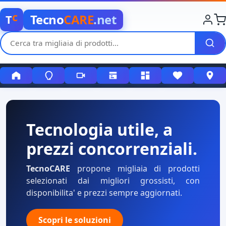
c
Tecno
CARE
.net
T
Tecnologia utile, a
prezzi concorrenziali.
TecnoCARE
propone migliaia di prodotti
selezionati dai migliori grossisti, con
disponibilita' e prezzi sempre aggiornati.
Scopri le soluzioni