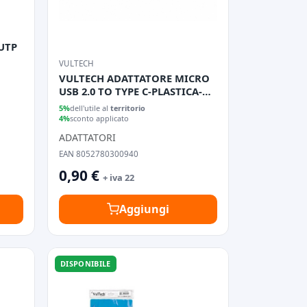
UTP
VULTECH
VULTECH ADATTATORE MICRO
USB 2.0 TO TYPE C-PLASTICA-
BIANCO
5%
dell'utile al
territorio
4%
sconto applicato
ADATTATORI
EAN 8052780300940
0,90 €
+ iva 22
Aggiungi
DISPONIBILE