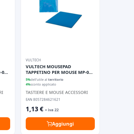
VULTECH
VULTECH MOUSEPAD
-01G
TAPPETINO PER MOUSE MP-01B
BLU
5%
dell'utile al
territorio
4%
sconto applicato
RI
TASTIERE E MOUSE ACCESSORI
EAN 8057284621621
1,13 €
+ iva 22
Aggiungi