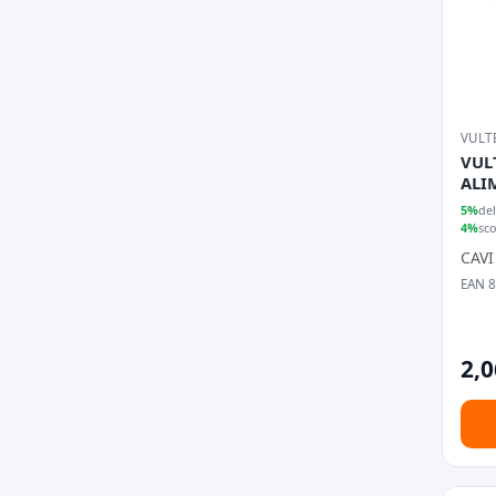
VULT
VUL
ALI
PRE
5%
del
4%
sc
CAVI
EAN 
2,0