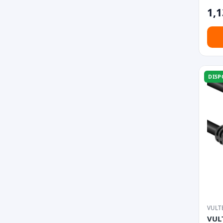
1,1
DISP
VULT
VUL