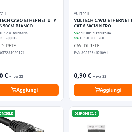
ECH
VULTECH
TECH CAVO ETHERNET UTP
VULTECH CAVO ETHERNET 
.6 50CM BIANCO
CAT.6 50CM NERO
l'utile al
territorio
5%
dell'utile al
territorio
onto applicato
4%
sconto applicato
 DI RETE
CAVI DI RETE
8057284626176
EAN 8057284626091
0 €
0,90 €
+ iva 22
+ iva 22
Aggiungi
Aggiungi
ONIBILE
DISPONIBILE