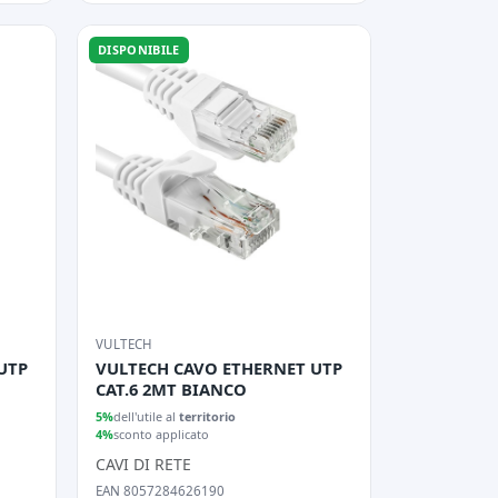
DISPONIBILE
VULTECH
UTP
VULTECH CAVO ETHERNET UTP
CAT.6 2MT BIANCO
5%
dell'utile al
territorio
4%
sconto applicato
CAVI DI RETE
EAN 8057284626190