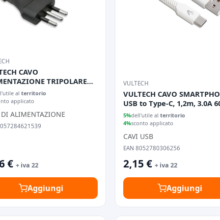
ECH
TECH CAVO
MENTAZIONE TRIPOLARE
VULTECH
SA ITALIANA 1,5MT
VULTECH CAVO SMARTPH
l'utile al
territorio
onto applicato
USB to Type-C, 1,2m, 3.0A 6
BIANCO
 DI ALIMENTAZIONE
5%
dell'utile al
territorio
4%
sconto applicato
8057284621539
CAVI USB
EAN 8052780306256
6 €
2,15 €
+ iva 22
+ iva 22
Aggiungi
Aggiungi