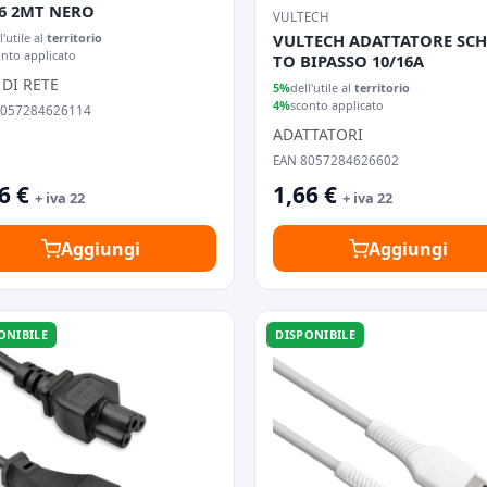
.6 2MT NERO
VULTECH
VULTECH ADATTATORE SC
l'utile al
territorio
onto applicato
TO BIPASSO 10/16A
 DI RETE
5%
dell'utile al
territorio
4%
sconto applicato
8057284626114
ADATTATORI
EAN 8057284626602
6 €
1,66 €
+ iva 22
+ iva 22
Aggiungi
Aggiungi
ONIBILE
DISPONIBILE