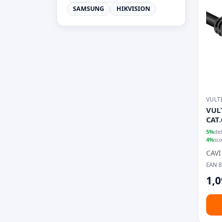
SAMSUNG
HIKVISION
VULT
VUL
CAT
5%
del
4%
sc
CAVI
EAN 
1,0