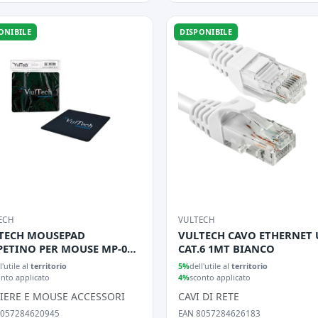
ONIBILE
DISPONIBILE
ECH
VULTECH
TECH MOUSEPAD
VULTECH CAVO ETHERNET 
PETINO PER MOUSE MP-01N
CAT.6 1MT BIANCO
O
l'utile al
territorio
5%
dell'utile al
territorio
onto applicato
4%
sconto applicato
IERE E MOUSE ACCESSORI
CAVI DI RETE
8057284620945
EAN 8057284626183