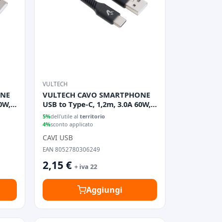
VULTECH
ONE
VULTECH CAVO SMARTPHONE
0W,
USB to Type-C, 1,2m, 3.0A 60W,
NERO
5%
dell'utile al
territorio
4%
sconto applicato
CAVI USB
EAN 8052780306249
2,15 €
+ iva 22
Aggiungi