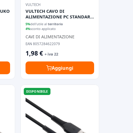
VULTECH
HUKO
VULTECH CAVO DI
ALIMENTAZIONE PC STANDARD
CON PRESA ITALIANA 1.5MT
5%
dell'utile al
territorio
4%
sconto applicato
CAVI DI ALIMENTAZIONE
EAN 8057284622079
1,98 €
+ iva 22
Aggiungi
DISPONIBILE