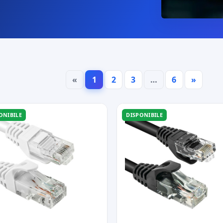
«
1
2
3
…
6
»
ONIBILE
DISPONIBILE