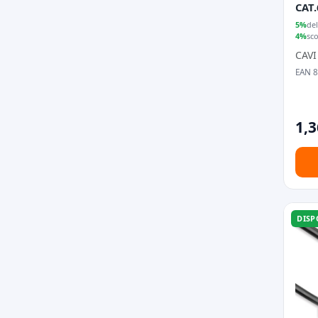
CAT
5%
del
4%
sc
CAVI
EAN 
1,3
DISP