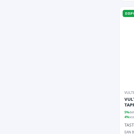
DISP
VULT
VUL
TAP
NER
5%
del
4%
sc
TAST
EAN 