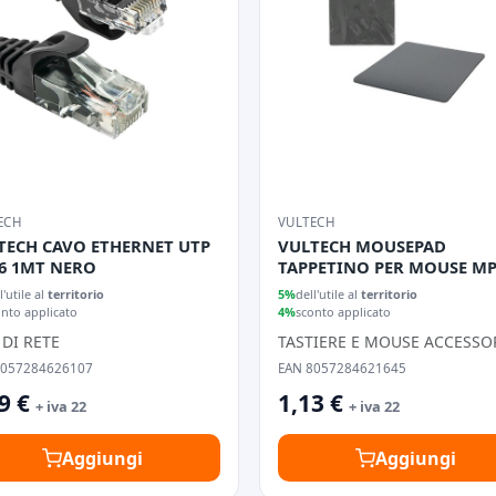
ECH
VULTECH
TECH CAVO ETHERNET UTP
VULTECH MOUSEPAD
.6 1MT NERO
TAPPETINO PER MOUSE MP
GRIGIO
l'utile al
territorio
5%
dell'utile al
territorio
onto applicato
4%
sconto applicato
 DI RETE
TASTIERE E MOUSE ACCESSO
8057284626107
EAN 8057284621645
9 €
1,13 €
+ iva 22
+ iva 22
Aggiungi
Aggiungi