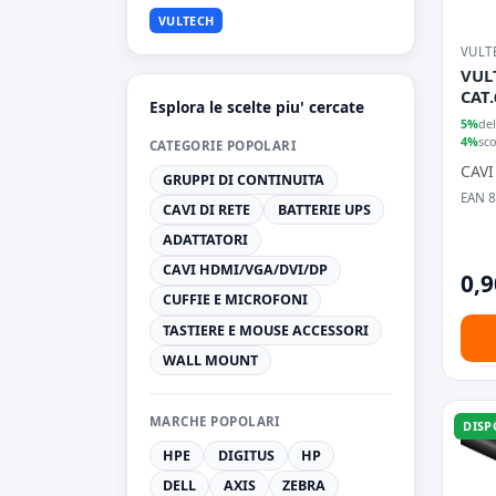
VULTECH
VULT
VUL
CAT
Esplora le scelte piu' cercate
5%
del
4%
sc
CATEGORIE POPOLARI
CAVI
GRUPPI DI CONTINUITA
EAN 
CAVI DI RETE
BATTERIE UPS
ADATTATORI
CAVI HDMI/VGA/DVI/DP
0,9
CUFFIE E MICROFONI
TASTIERE E MOUSE ACCESSORI
WALL MOUNT
MARCHE POPOLARI
DISP
HPE
DIGITUS
HP
DELL
AXIS
ZEBRA