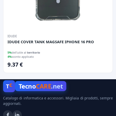
IDUDE
IDUDE COVER TANK MAGSAFE IPHONE 16 PRO
5%
dell'utile al
territorio
4%
sconto applicato
9.37 €
c
Tecno
CARE
.net
T
Catalogo di informatica e accessori. Migliaia di prodotti, sempre
aggiornati.