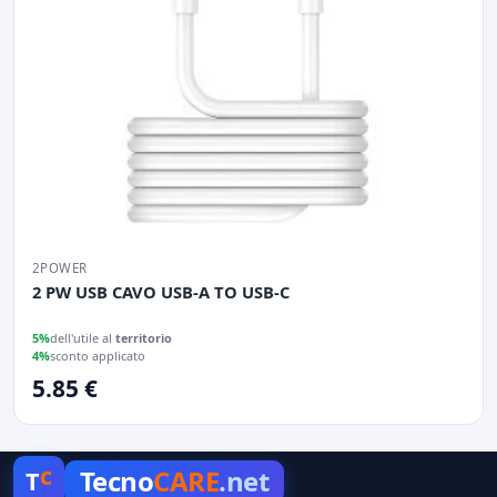
2POWER
2 PW USB CAVO USB-A TO USB-C
5%
dell'utile al
territorio
4%
sconto applicato
5.85 €
c
Tecno
CARE
.net
T