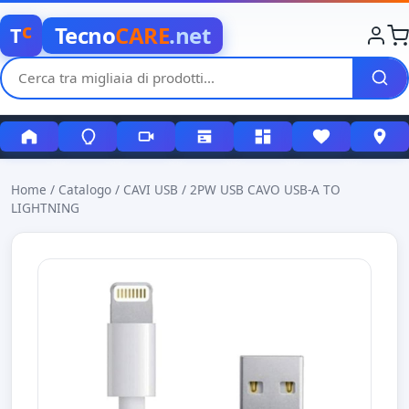
c
Tecno
CARE
.net
T
Home
/
Catalogo
/
CAVI USB
/
2PW USB CAVO USB-A TO
LIGHTNING