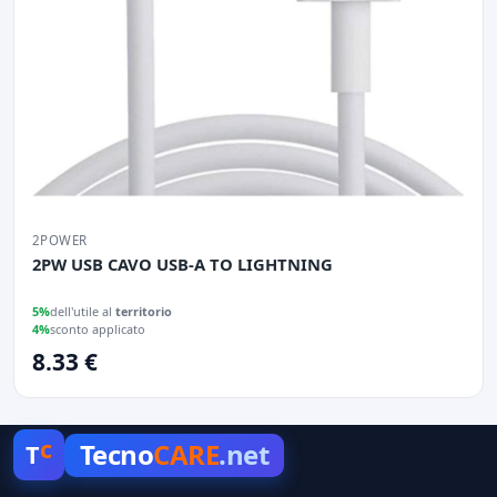
2POWER
2PW USB CAVO USB-A TO LIGHTNING
5%
dell'utile al
territorio
4%
sconto applicato
8.33 €
c
Tecno
CARE
.net
T