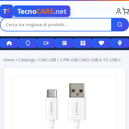
c
Tecno
CARE
.net
T
Home
/
Catalogo
/
CAVI USB
/
2 PW USB CAVO USB-A TO USB-C