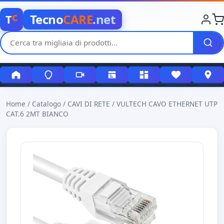
c
Tecno
CARE
.net
T
Home
/
Catalogo
/
CAVI DI RETE
/
VULTECH CAVO ETHERNET UTP
CAT.6 2MT BIANCO