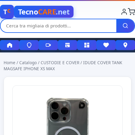
c
Tecno
CARE
.net
T
Home
/
Catalogo
/
CUSTODIE E COVER
/
IDUDE COVER TANK
MAGSAFE IPHONE XS MAX