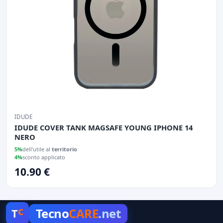
IDUDE
IDUDE COVER TANK MAGSAFE YOUNG IPHONE 14
NERO
5%
dell'utile al
territorio
4%
sconto applicato
10.90 €
c
Tecno
CARE
.net
T