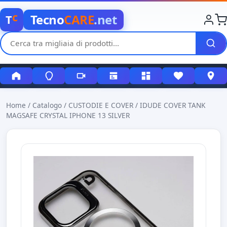
c
Tecno
CARE
.net
T
Home
/
Catalogo
/
CUSTODIE E COVER
/
IDUDE COVER TANK
MAGSAFE CRYSTAL IPHONE 13 SILVER